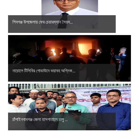
শিবগঞ্জ উপজেলায় ফের চেয়ারম্যান সৈয়দ...
নাচোলে টিসিবির গোডাউনে ভয়াবহ অগ্নিক...
চাঁপাইনবাবগঞ্জ জেলা হাসপাতালে চালু ...