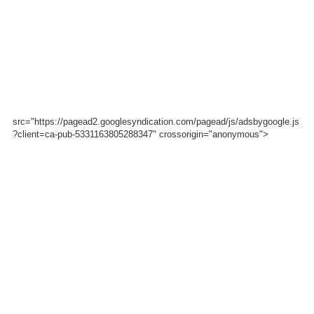
src="https://pagead2.googlesyndication.com/pagead/js/adsbygoogle.js
?client=ca-pub-5331163805288347" crossorigin="anonymous">