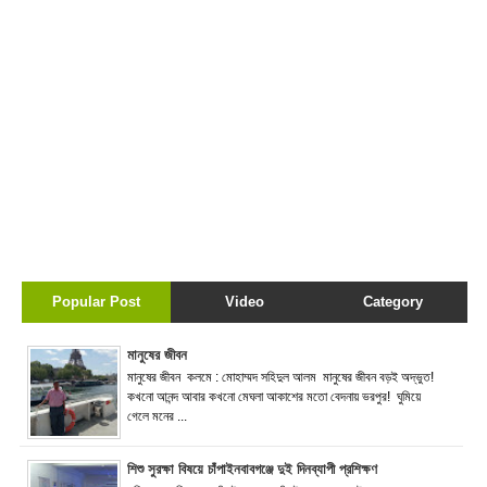
Popular Post
Video
Category
মানুষের জীবন
মানুষের জীবন কলমে : মোহাম্মদ সহিদুল আলম মানুষের জীবন বড়ই অদ্ভুত!
কখনো আনন্দ আবার কখনো মেঘলা আকাশের মতো বেদনায় ভরপুর! ঘুমিয়ে
গেলে মনের ...
শিশু সুরক্ষা বিষয়ে চাঁপাইনবাবগঞ্জে দুই দিনব্যাপী প্রশিক্ষণ