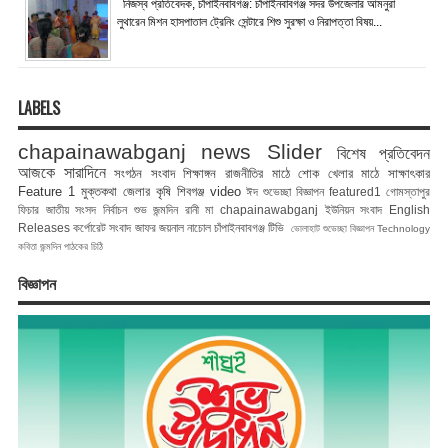
নিজস্ব প্রতিবেদক, চাঁপাইনবাবগঞ্জ: চাঁপাইনবাবগঞ্জ সদর উপজেলার আমনুরা
লুথারেন মিশন হাসপাতাল ট্রেনিং সেন্টারে শিশু সুরক্ষা ও নিরাপত্তা বিষয়...
LABELS
chapainawabganj news
Slider
বিশেষ প্রতিবেদন
আজকে সারাদিনে
সংগঠন সংবাদ
শিক্ষাঙ্গন
রাজনীতির মাঠে
শোক
খেলার মাঠে
সাক্ষাৎকার
Feature 1
মুক্তকথা
জেলার কৃষি
শিবগঞ্জ
video
ঈদ শুভেচ্ছা বিজ্ঞাপন
featured1
গোমস্তাপুর
ফিচার
জাতীয় সংসদ নির্বাচন
শুভ জন্মদিন রানী মা
chapainawabganj
ইউনিয়ন সংবাদ
English
Releases
কর্পোরেট সংবাদ
জাফর জয়নাল
নাচোল
চাঁপাইনবাবগঞ্জ টিভি
ভোলাহাট
শুভেচ্ছা বিজ্ঞাপন
Technology
কবিতা
জন্মদিন
পাঠকের চিঠি
বিজ্ঞাপন