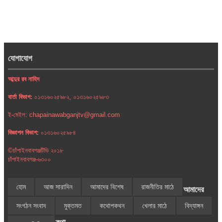
যোগাযোগ
আব্দুর রব নাহিদ
বার্তা বিভাগ:
০১৩১৬০২৫৯৮২, ০১৩১৬০২৫৯৮৩
ই-মেইল: chapainawabganjtv@gmail.com
বিজ্ঞাপন বিভাগ:
০১৩১৬০২৫৯৮৪
©চাঁপাইনবাবগঞ্জটিভি ২০১৮
চাঁপাইনবাবগঞ্জ-৬৩০০
হোম
আজ সারাদিন
আমাদের বিশেষ
রাজনীতির মাঠে
আমাদের
সংগঠন সংবাদ
মুক্তমত
কথোপকথন
খেলার মাঠে
বিদ্যাঙ্গন
কথা