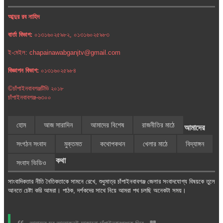
আব্দুর রব নাহিদ
বার্তা বিভাগ:
০১৩১৬০২৫৯৮২, ০১৩১৬০২৫৯৮৩
ই-মেইল: chapainawabganjtv@gmail.com
বিজ্ঞাপন বিভাগ:
০১৩১৬০২৫৯৮৪
©চাঁপাইনবাবগঞ্জটিভি ২০১৮
চাঁপাইনবাবগঞ্জ-৬৩০০
হোম
আজ সারাদিন
আমাদের বিশেষ
রাজনীতির মাঠে
আমাদের
সংগঠন সংবাদ
মুক্তমত
কথোপকথন
খেলার মাঠে
বিদ্যাঙ্গন
কথা
সংবাদ ভিডিও
সাংবাদিকতার নীতি নৈতিকতাকে সামনে রেখে, শুধুমাত্র চাঁপাইনবাবগঞ্জ জেলার সংবাদযোগ্য বিষয়কে তুলে
আনতে চেষ্টা করি আমরা। পাঠক, দর্শকদের সাথে নিয়ে আমরা পথ চলছি অনেকটা সময়।