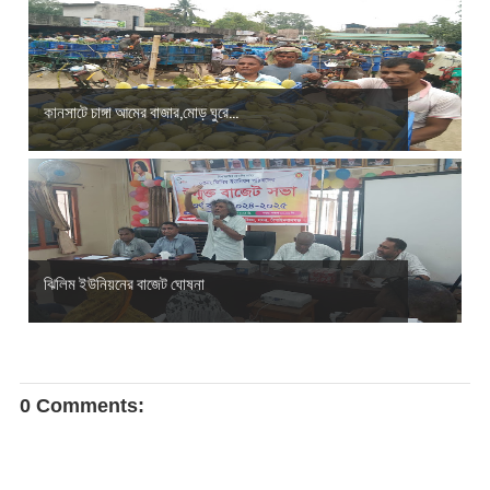
কানসাটে চাঙ্গা আমের বাজার,মোড় ঘুরে...
ঝিলিম ইউনিয়নের বাজেট ঘোষনা
0 Comments: