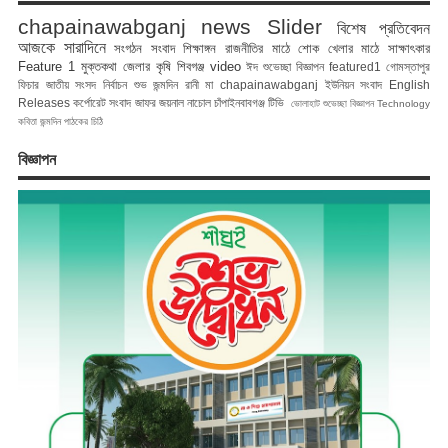
chapainawabganj news
Slider
বিশেষ প্রতিবেদন
আজকে সারাদিনে
সংগঠন সংবাদ
শিক্ষাঙ্গন
রাজনীতির মাঠে
শোক
খেলার মাঠে
সাক্ষাৎকার
Feature 1
মুক্তকথা
জেলার কৃষি
শিবগঞ্জ
video
ঈদ শুভেচ্ছা বিজ্ঞাপন
featured1
গোমস্তাপুর
ফিচার
জাতীয় সংসদ নির্বাচন
শুভ জন্মদিন রানী মা
chapainawabganj
ইউনিয়ন সংবাদ
English
Releases
কর্পোরেট সংবাদ
জাফর জয়নাল
নাচোল
চাঁপাইনবাবগঞ্জ টিভি
ভোলাহাট
শুভেচ্ছা বিজ্ঞাপন
Technology
কবিতা
জন্মদিন
পাঠকের চিঠি
বিজ্ঞাপন