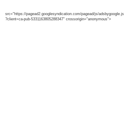
src="https://pagead2.googlesyndication.com/pagead/js/adsbygoogle.js
?client=ca-pub-5331163805288347" crossorigin="anonymous">