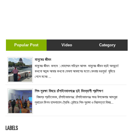
Popular Post
Video
Category
মানুষের জীবন
মানুষের জীবন কলমে : মোহাম্মদ সহিদুল আলম মানুষের জীবন বড়ই অদ্ভুত!
কখনো আনন্দ আবার কখনো মেঘলা আকাশের মতো বেদনায় ভরপুর! ঘুমিয়ে
গেলে মনের ...
শিশু সুরক্ষা বিষয়ে চাঁপাইনবাবগঞ্জে দুই দিনব্যাপী প্রশিক্ষণ
নিজস্ব প্রতিবেদক, চাঁপাইনবাবগঞ্জ: চাঁপাইনবাবগঞ্জ সদর উপজেলার আমনুরা
লুথারেন মিশন হাসপাতাল ট্রেনিং সেন্টারে শিশু সুরক্ষা ও নিরাপত্তা বিষয়...
LABELS