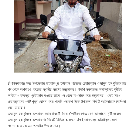
চাঁপাইনবাবগঞ্জ সদর উপজেলার মহারাজপুর ইউনিয়ন পরিষদের চেয়ারম্যান এজাবুল হক বুলিকে তার
পদ থেকে অপসারণ করেছে স্থানীয় সরকার মন্ত্রনালয়। ইউপি সদস্যদের অনাস্থাসহ দূনীতির
অভিযোগ তদন্তে প্রতিয়মান হওয়ায় তাকে পদ থেকে অপসারন করে মন্ত্রনালয়। সেই সাথে
চেয়ারম্যানের পদটি শূন্য ঘোষনা করে পরবর্তী পদক্ষেপ নিতে উপজেলা নির্বাহী অফিসারকে নির্দেশনা
দেয়া হয়েছে।
এজাবুল হক বুলিকে অপসারন করার বিষয়টি নিয়ে চাঁপাইনবাবগঞ্জে বেশ আলোচনা সৃষ্টি হয়েছে।
এজাবুল হক বুলিকে অপসারণের বিষয়টি নিশ্চিত করেছেন চাঁপাইনবাবগঞ্জের অতিরিক্ত জেলা
প্রশাসক এ কে এম তাজকির উজ জামান।