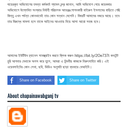
দায়েরকৃত অভিযোগের তদন্ত কর্মকর্তা শ্যামল চন্দ্র জানান, আমি অভিযোগ পেয়ে কয়েকবার
অভিযোগে উল্লেখিত সংস্থার নির্বাহী পরিচালক আতœগোপনকারী খাইরুল ইসলামের বাড়িতে গেছি
কিন্তু এখন পর্যন্ত কোনভাবেই তার কোন সন্ধান মেলেনি। বিষয়টি আমাদের নজরে আছে। তবে
তার বিরুদ্ধে মামলা হলে তাকে আইনের আওতায় নিয়ে আসা আরো সহজ হবে।
আমাদের ইউটিউব চ্যানেল সাবস্ক্রাইব করতে ক্লিক করুন https://bit.ly/2Oe737t কনটেন্ট
চুরি আপনার মেধাকে অলস করে তুলে, আমরা এ নিন্দনীয় কাজকে নিরুৎসাহিত করি। এই
ওয়েবসাইটের কোন লেখা, ছবি, ভিডিও অনুমতি ছাড়া ব্যবহার বেআইনি।
Share on Facebook
Share on Twitter
About chapainawabganj tv