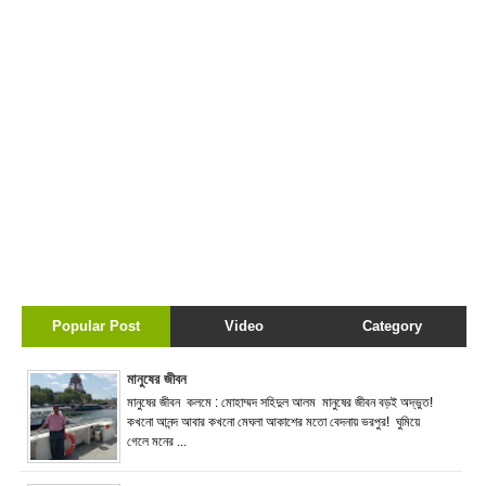
Popular Post
Video
Category
মানুষের জীবন
মানুষের জীবন কলমে : মোহাম্মদ সহিদুল আলম মানুষের জীবন বড়ই অদ্ভুত!
কখনো আনন্দ আবার কখনো মেঘলা আকাশের মতো বেদনায় ভরপুর! ঘুমিয়ে
গেলে মনের ...