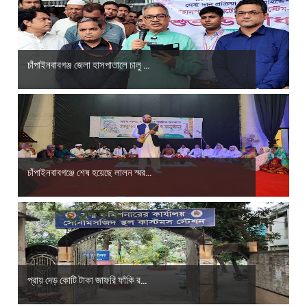
চাঁপাইনবাবগঞ্জ জেলা হাসপাতালে চালু ...
চাঁপাইনবাবগঞ্জে শেষ হয়েছে লালন স্মর...
প্রায় দেড় কোটি টাকা জাফরি ফাঁকি র...