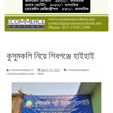
কুসুমকলি নিয়ে শিবগঞ্জে হাইহাই
chapainawabganj tv
March 13, 2021
chapainawabganj
,
chapainawabganj news
,
Slider