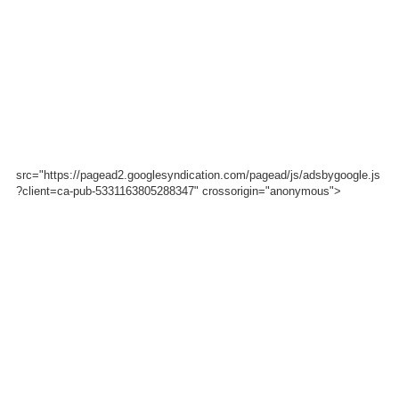
src="https://pagead2.googlesyndication.com/pagead/js/adsbygoogle.js
?client=ca-pub-5331163805288347" crossorigin="anonymous">