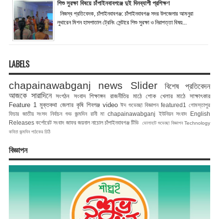
শিশু সুরক্ষা বিষয়ে চাঁপাইনবাবগঞ্জে দুই দিনব্যাপী প্রশিক্ষণ
নিজস্ব প্রতিবেদক, চাঁপাইনবাবগঞ্জ: চাঁপাইনবাবগঞ্জ সদর উপজেলার আমনুরা
লুথারেন মিশন হাসপাতাল ট্রেনিং সেন্টারে শিশু সুরক্ষা ও নিরাপত্তা বিষয়...
LABELS
chapainawabganj news
Slider
বিশেষ প্রতিবেদন
আজকে সারাদিনে
সংগঠন সংবাদ
শিক্ষাঙ্গন
রাজনীতির মাঠে
শোক
খেলার মাঠে
সাক্ষাৎকার
Feature 1
মুক্তকথা
জেলার কৃষি
শিবগঞ্জ
video
ঈদ শুভেচ্ছা বিজ্ঞাপন
featured1
গোমস্তাপুর
ফিচার
জাতীয় সংসদ নির্বাচন
শুভ জন্মদিন রানী মা
chapainawabganj
ইউনিয়ন সংবাদ
English
Releases
কর্পোরেট সংবাদ
জাফর জয়নাল
নাচোল
চাঁপাইনবাবগঞ্জ টিভি
ভোলাহাট
শুভেচ্ছা বিজ্ঞাপন
Technology
কবিতা
জন্মদিন
পাঠকের চিঠি
বিজ্ঞাপন