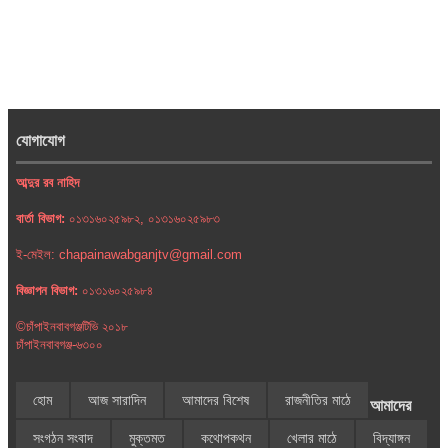
যোগাযোগ
আব্দুর রব নাহিদ
বার্তা বিভাগ:
০১৩১৬০২৫৯৮২, ০১৩১৬০২৫৯৮৩
ই-মেইল: chapainawabganjtv@gmail.com
বিজ্ঞাপন বিভাগ:
০১৩১৬০২৫৯৮৪
©চাঁপাইনবাবগঞ্জটিভি ২০১৮
চাঁপাইনবাবগঞ্জ-৬৩০০
হোম
আজ সারাদিন
আমাদের বিশেষ
রাজনীতির মাঠে
আমাদের
সংগঠন সংবাদ
মুক্তমত
কথোপকথন
খেলার মাঠে
বিদ্যাঙ্গন