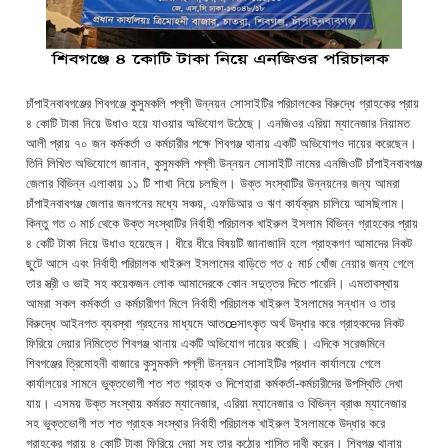
চাঁপাইনবাবগঞ্জের শিবগঞ্জে কুসুমকলি পল্লী উন্নয়ন সোসাইটির পরিচালকের বিরুদ্ধে গ্রাহকের প্রায়
৪ কোটি টাকা নিয়ে উধাও হয়ে যাওয়ার অভিযোগ উঠেছে। এনজিওর এরিয়া ম্যানেজার নিয়ামত
আলী প্রায় ৭০ জন কর্মকর্তা ও কর্মচারীর পক্ষে শিবগঞ্জ থানায় একটি অভিযোগও দায়ের করেছেন।
তিনি লিখিত অভিযোগে জানান, কুসুমকলি পল্লী উন্নয়ন সোসাইটি নামের এনজিওটি চাঁপাইনবাবগঞ্জ
জেলার বিভিন্ন এলাকায় ১১ টি শাখা নিয়ে চলছিল। উক্ত সংস্থাটির উন্নয়নের জন্য আমরা
চাঁপাইনবাবগঞ্জ জেলার জনগনের মধ্যে সঞ্চয়, এফডিআর ও ঋণ কার্যক্রম চালিয়ে আসছিলাম।
কিন্তু গত ৩ মার্চ থেকে উক্ত সংস্থাটির নির্বাহী পরিচালক খাইরুল ইসলাম বিভিন্ন গ্রাহকের প্রায়
৪ কেটি টাকা নিয়ে উধাও হয়েছেন। ধীরে ধীরে বিষয়টি জানাজানি হলে গ্রাহকগণ আমাদের নিকট
ছুটে আসে এবং নির্বাহী পরিচালক খাইরুল ইসলামের বাড়িতে গত ৫ মার্চ খোঁজ নেয়ার জন্য গেলে
তার স্ত্রী ও ভাই সহ কয়েকজন লোক আমাদেরকে কোন সদুত্তর দিতে পারেনি। এমতাবস্থায়
আমরা সকল কর্মকর্তা ও কর্মচারীগণ মিলে নির্বাহী পরিচালক খাইরুল ইসলামের সন্ধান ও তার
বিরুদ্ধে আইনগত ব্যবস্থা গ্রহনের মাধ্যমে আতœসাৎকৃত অর্থ উদ্ধার করে গ্রাহকদের নিকট
ফিরিয়ে দেয়ার নিমিত্তে শিবগঞ্জ থানায় একটি অভিযোগ দায়ের করেছি। এদিকে সরেজমিনে
শিবগঞ্জের ত্রিমোহনী বাজারে কুসুমকলি পল্লী উন্নয়ন সোসাইটির প্রধান কার্যালয়ে গেলে
কার্যালয়ের সামনে ভুক্তভোগী শত শত গ্রাহক ও দিশেহারা কর্মকর্তা-কর্মচারীদের উপস্থিতি দেখা
যায়। এসময় উক্ত সংস্থায় কর্মরত ম্যানেজার, এরিয়া ম্যানেজার ও বিভিন্ন ব্রাঞ্চ ম্যানেজার
সহ ভুক্তভোগী শত শত গ্রাহক সংস্থার নির্বাহী পরিচালক খাইরুল ইসলামকে উদ্ধার করে
গ্রাহকের গ্রায় ৪ কোটি টাকা ফিরিয়ে দেয়া সহ তার কঠোর শাস্তি দাবী করেন। শিবগঞ্জ থানায়