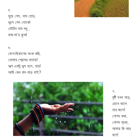
৫.
মুছে গেল, নাম তোর,
ভুলে গেল লোকে!
তৌহিদ নাম শুধু ,
বাবা-মা’র বুকে!
৬.
যোগ-বিয়োগের অংক করি,
তোমার প্রেমের খাতায়!
অল্প একটু ভুল হলে, হায়!
আমি কেন বাদ পড়ে যাই?
৭.
বৃষ্টি যখন পড়ে,
চোখে ভাসে
তার জলে!
গোপন কথা,
গোপন ব্যথা,
আমায় কি আর
বলে!