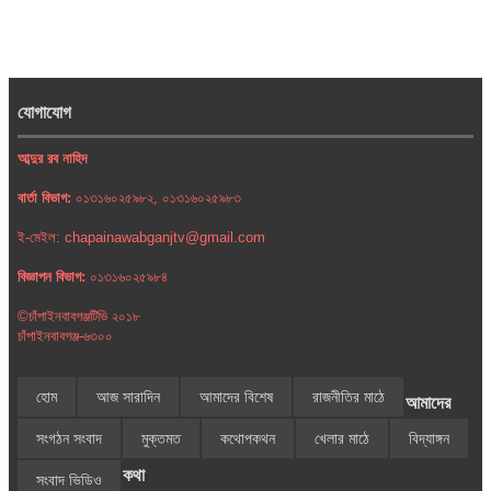
যোগাযোগ
আব্দুর রব নাহিদ
বার্তা বিভাগ:
০১৩১৬০২৫৯৮২, ০১৩১৬০২৫৯৮৩
ই-মেইল: chapainawabganjtv@gmail.com
বিজ্ঞাপন বিভাগ:
০১৩১৬০২৫৯৮৪
©চাঁপাইনবাবগঞ্জটিভি ২০১৮
চাঁপাইনবাবগঞ্জ-৬৩০০
হোম
আজ সারাদিন
আমাদের বিশেষ
রাজনীতির মাঠে
আমাদের
সংগঠন সংবাদ
মুক্তমত
কথোপকথন
খেলার মাঠে
বিদ্যাঙ্গন
কথা
সংবাদ ভিডিও