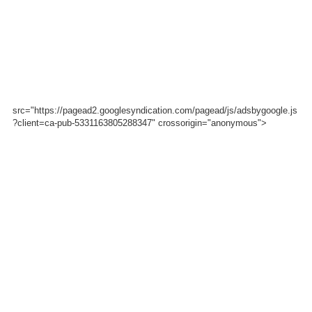
src="https://pagead2.googlesyndication.com/pagead/js/adsbygoogle.js
?client=ca-pub-5331163805288347" crossorigin="anonymous">