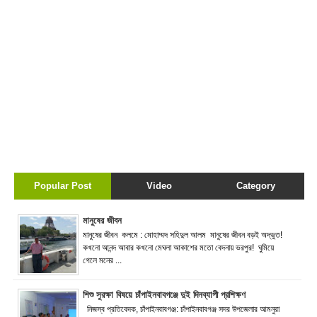
Popular Post
Video
Category
মানুষের জীবন
মানুষের জীবন কলমে : মোহাম্মদ সহিদুল আলম মানুষের জীবন বড়ই অদ্ভুত!
কখনো আনন্দ আবার কখনো মেঘলা আকাশের মতো বেদনায় ভরপুর! ঘুমিয়ে
গেলে মনের ...
শিশু সুরক্ষা বিষয়ে চাঁপাইনবাবগঞ্জে দুই দিনব্যাপী প্রশিক্ষণ
নিজস্ব প্রতিবেদক, চাঁপাইনবাবগঞ্জ: চাঁপাইনবাবগঞ্জ সদর উপজেলার আমনুরা