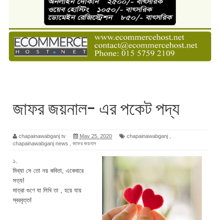
জাফর জয়নাল- এর পকেট পদ্য
chapainawabganj tv
May 25, 2020
chapainawabganj
,
chapainawabganj news
,
জাফর জয়নাল
১.
মিথ্যা সে তো নয় কবিতা, একেবারে
সত্য!
মাত্রা গুণে যা লিখি তা , হয়ে যায়
স্বরবৃত্ত!