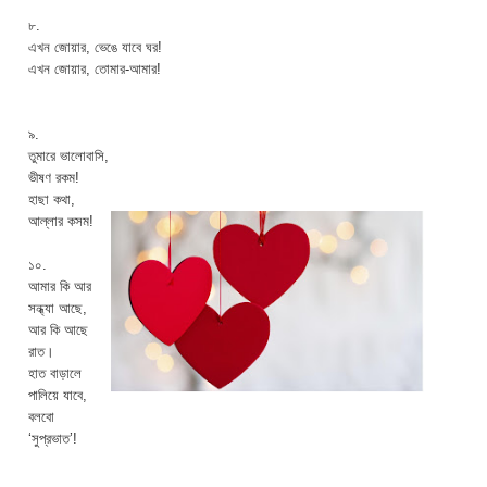
৮.
এখন জোয়ার, ভেঙে যাবে ঘর!
এখন জোয়ার, তোমার-আমার!
৯.
তুমারে ভালোবাসি,
ভীষণ রকম!
হাছা কথা,
আল্লার কসম!
১০.
আমার কি আর
সন্ধ্যা আছে,
আর কি আছে
রাত।
হাত বাড়ালে
পালিয়ে যাবে,
বলবো
‘সুপ্রভাত’!