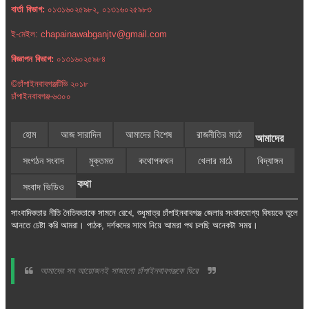
বার্তা বিভাগ:
০১৩১৬০২৫৯৮২, ০১৩১৬০২৫৯৮৩
ই-মেইল: chapainawabganjtv@gmail.com
বিজ্ঞাপন বিভাগ:
০১৩১৬০২৫৯৮৪
©চাঁপাইনবাবগঞ্জটিভি ২০১৮
চাঁপাইনবাবগঞ্জ-৬৩০০
হোম
আজ সারাদিন
আমাদের বিশেষ
রাজনীতির মাঠে
আমাদের
সংগঠন সংবাদ
মুক্তমত
কথোপকথন
খেলার মাঠে
বিদ্যাঙ্গন
কথা
সংবাদ ভিডিও
সাংবাদিকতার নীতি নৈতিকতাকে সামনে রেখে, শুধুমাত্র চাঁপাইনবাবগঞ্জ জেলার সংবাদযোগ্য বিষয়কে তুলে
আনতে চেষ্টা করি আমরা। পাঠক, দর্শকদের সাথে নিয়ে আমরা পথ চলছি অনেকটা সময়।
আমাদের সব আয়োজনই সাজানো চাঁপাইনবাবগঞ্জকে ঘিরে