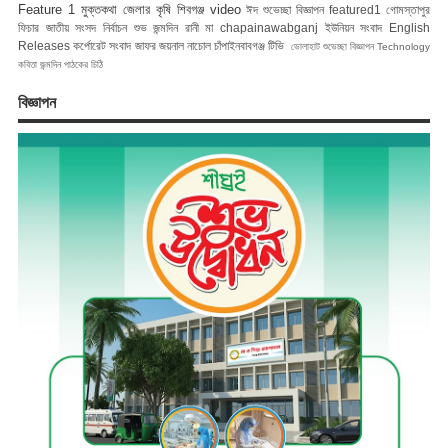
Feature 1
মুক্তকথা
জেলার কৃষি
শিবগঞ্জ
video
ঈদ শুভেচ্ছা বিজ্ঞাপন
featured1
গোমস্তাপুর
ফিচার
জাতীয় সংসদ নির্বাচন
শুভ জন্মদিন রানী মা
chapainawabganj
ইউনিয়ন সংবাদ
English
Releases
কর্পোরেট সংবাদ
জাফর জয়নাল
নাচোল
চাঁপাইনবাবগঞ্জ টিভি
ভোলাহাট
শুভেচ্ছা বিজ্ঞাপন
Technology
কবিতা
জন্মদিন
পাঠকের চিঠি
বিজ্ঞাপন