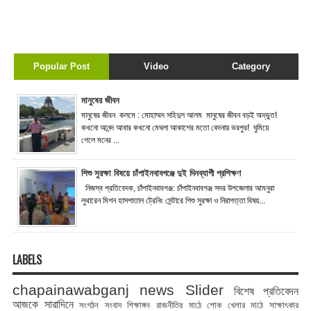
Popular Post
Video
Category
মানুষের জীবন
মানুষের জীবন কলমে : মোহাম্মদ সহিদুল আলম মানুষের জীবন বড়ই অদ্ভুত!
কখনো আনন্দ আবার কখনো মেঘলা আকাশের মতো বেদনায় ভরপুর! ঘুমিয়ে
গেলে মনের ...
শিশু সুরক্ষা বিষয়ে চাঁপাইনবাবগঞ্জে দুই দিনব্যাপী প্রশিক্ষণ
নিজস্ব প্রতিবেদক, চাঁপাইনবাবগঞ্জ: চাঁপাইনবাবগঞ্জ সদর উপজেলার আমনুরা
লুথারেন মিশন হাসপাতাল ট্রেনিং সেন্টারে শিশু সুরক্ষা ও নিরাপত্তা বিষয়...
LABELS
chapainawabganj news
Slider
বিশেষ প্রতিবেদন
আজকে সারাদিনে
সংগঠন সংবাদ
শিক্ষাঙ্গন
রাজনীতির মাঠে
শোক
খেলার মাঠে
সাক্ষাৎকার