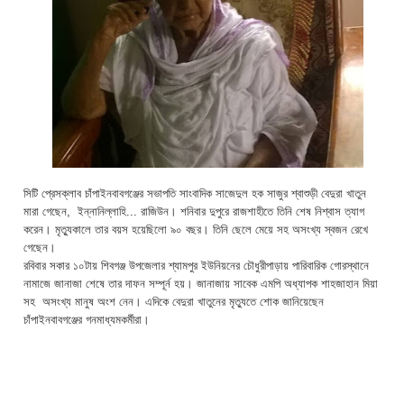
সিটি প্রেসক্লাব চাঁপাইনবাবগঞ্জের সভাপতি সাংবাদিক সাজেদুল হক সাজুর শ্বাশুড়ী বেদুরা খাতুন
মারা গেছেন, ইন্নানিল্লাহি... রাজিউন। শনিবার দুপুরে রাজশাহীতে তিনি শেষ নিশ্বাস ত্যাগ
করেন। মৃত্যুকালে তার বয়স হয়েছিলো ৯০ বছর। তিনি ছেলে মেয়ে সহ অসংখ্য স্বজন রেখে
গেছেন।
রবিবার সকার ১০টায় শিবগঞ্জ উপজেলার শ্যামপুর ইউনিয়নের চৌধুরীপাড়ায় পারিবারিক গোরস্থানে
নামাজে জানাজা শেষে তার দাফন সম্পূর্ন হয়। জানাজায় সাবেক এমপি অধ্যাপক শাহজাহান মিয়া
সহ অসংখ্য মানুষ অংশ নেন। এদিকে বেদুরা খাতুনের মৃত্যুতে শোক জানিয়েছেন
চাঁপাইনবাবগঞ্জের গনমাধ্যমকর্মীরা।