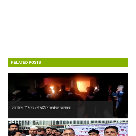
RELATED POSTS
নাচোলে টিসিবির গোডাউনে ভয়াবহ অগ্নিক...