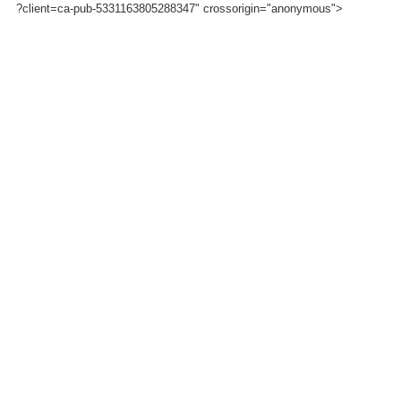
?client=ca-pub-5331163805288347" crossorigin="anonymous">